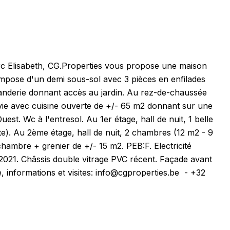
rc Elisabeth, CG.Properties vous propose une maison
compose d'un demi sous-sol avec 3 pièces en enfilades
uanderie donnant accès au jardin. Au rez-de-chaussée
vie avec cuisine ouverte de +/- 65 m2 donnant sur une
est. Wc à l'entresol. Au 1er étage, hall de nuit, 1 belle
e). Au 2ème étage, hall de nuit, 2 chambres (12 m2 - 9
hambre + grenier de +/- 15 m2. PEB:F. Electricité
2021. Châssis double vitrage PVC récent. Façade avant
re, informations et visites: info@cgproperties.be - +32