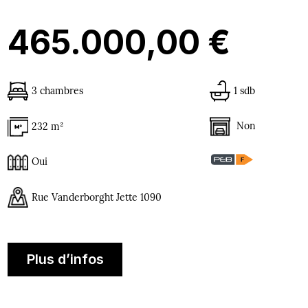
465.000,00 €
3 chambres
1 sdb
Non
232 m²
Oui
Rue Vanderborght Jette 1090
Plus d’infos