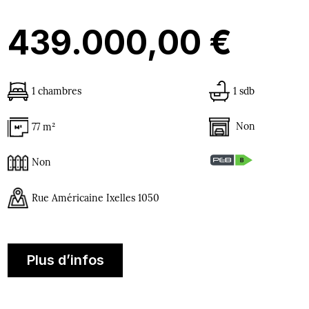
439.000,00 €
1 chambres
1 sdb
Non
77 m²
Non
Rue Américaine Ixelles 1050
Plus d’infos